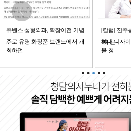
[칼럼] 잔주름에 푸석푸석한 피
[칼럼] 다양
30대 디자이너 안재영씨(가명, 서
100세 시대
부, 근
하..
울 청..
강하게..