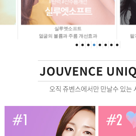
실루엣소프트
얼굴의 볼륨과 주름 개선효과
팔자주름리프