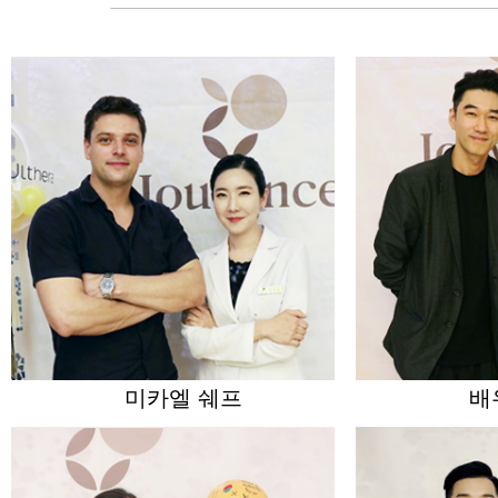
미카엘 쉐프
배