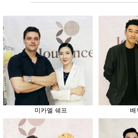
미카엘 쉐프
배