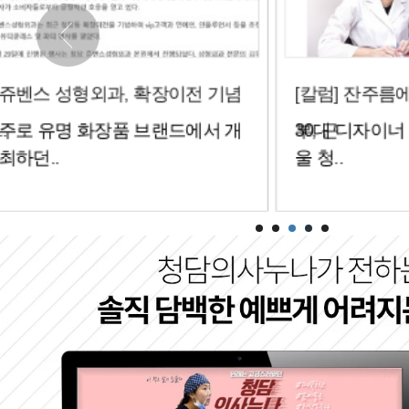
[칼럼] 잔주름에 푸석푸석한 피
[칼럼] 다양
30대 디자이너 안재영씨(가명, 서
100세 시대
부, 근
하..
울 청..
강하게..