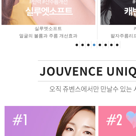
실루엣소프트
얼굴의 볼륨과 주름 개선효과
팔자주름리프