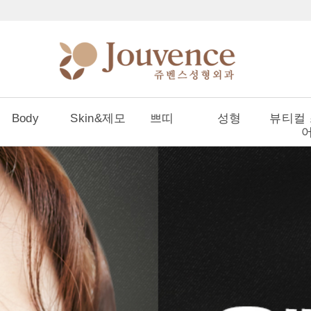
Body
Skin&제모
쁘띠
성형
뷰티컬