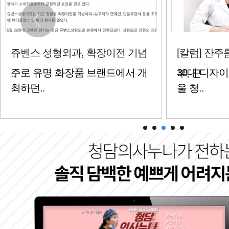
[칼럼] 잔주름에 푸석푸석한 피
[칼럼] 다양
30대 디자이너 안재영씨(가명, 서
100세 시대
부, 근
하..
울 청..
강하게..