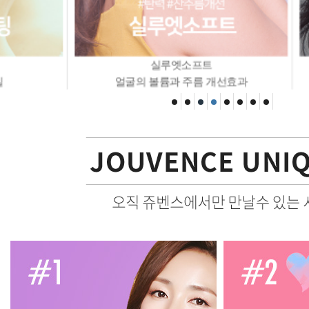
실루엣소프트
얼굴의 볼륨과 주름 개선효과
팔자주름리프