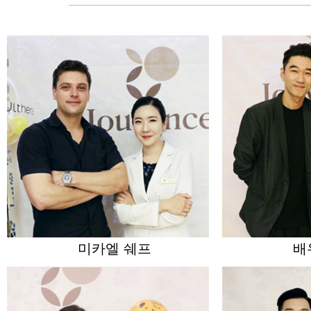
미카엘 쉐프
배