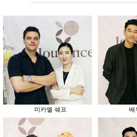
미카엘 쉐프
배