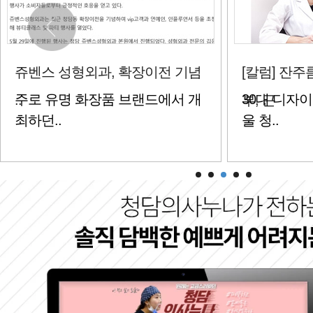
[칼럼] 잔주름에 푸석푸석한 피
[칼럼] 다양
30대 디자이너 안재영씨(가명, 서
100세 시대
부, 근
하..
울 청..
강하게..