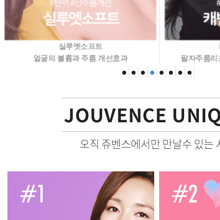
실루엣소프트
캐번실리프팅
 볼륨과 주름 개선효과
팔자주름리프팅,V라인리프팅